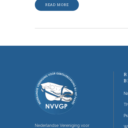
READ MORE
R
B
Na
T
Pr
Nederlandse Vereniging voor
W