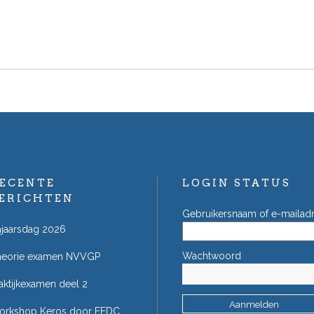
ECENTE
LOGIN STATUS
ERICHTEN
Gebruikersnaam of e-mailad
jaarsdag 2026
Wachtwoord
heorie examen NVVGP
aktijkexamen deel 2
orkshop Keros door EEDC