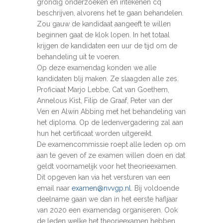
grondig onderzoeken en intekenen cq
beschrijven, alvorens het te gaan behandelen.
Zou gauw de kandidaat aangeeft te willen
beginnen gaat de klok lopen. In het totaal
krijgen de kandidaten een uur de tijd om de
behandeling uit te voeren.
Op deze examendag konden we alle
kandidaten blij maken. Ze slaagden alle zes.
Proficiaat Marjo Lebbe, Cat van Goethem,
Annelous Kist, Filip de Graaf, Peter van der
Ven en Alwin Abbing met het behandeling van
het diploma. Op de ledenvergadering zal aan
hun het certificaat worden uitgereikt.
De examencommissie roept alle leden op om
aan te geven of ze examen willen doen en dat
geldt voornamelijk voor het theorieexamen.
Dit opgeven kan via het versturen van een
email naar
examen@nvvgp.nl
. Bij voldoende
deelname gaan we dan in het eerste hafljaar
van 2020 een examendag organiseren. Ook
de leden welke het theorieexamen hebben