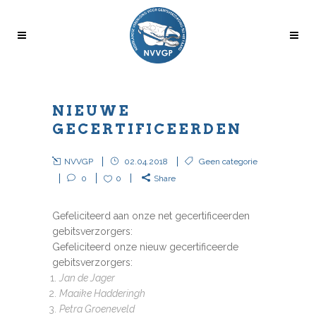
NIEUWE
GECERTIFICEERDEN
NVVGP
02.04.2018
Geen categorie
0
0
Share
Gefeliciteerd aan onze net gecertificeerden
gebitsverzorgers:
Gefeliciteerd onze nieuw gecertificeerde
gebitsverzorgers:
Jan de Jager
Maaike Hadderingh
Petra Groeneveld