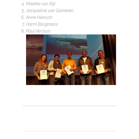
Maaike van Rijt
Jacqueline van Gameren
Anne Hiensch
Harm Borgmans
Paul Versluis