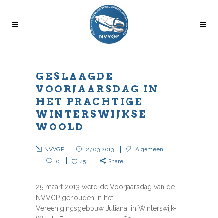
GESLAAGDE
VOORJAARSDAG IN
HET PRACHTIGE
WINTERSWIJKSE
WOOLD
NVVGP
27.03.2013
Algemeen
0
45
Share
25 maart 2013 werd de Voorjaarsdag van de
NVVGP gehouden in het
Vereenigingsgebouw Juliana in Winterswijk-