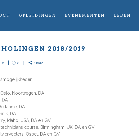
UCT
OPLEIDINGEN
EVENEMENTEN
LEDEN
HOLINGEN 2018/2019
0
0
Share
ngsmogelijkheden:
, Oslo, Noorwegen, DA
, DA
rittannie, DA
rijk, DA
erry, Idaho, USA, DA en GV
 technicians course, Birmingham, UK, DA en GV
lviervoeters, Ospel, DA en GV