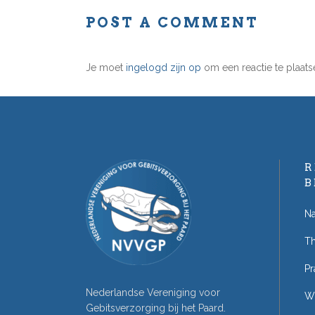
POST A COMMENT
Je moet
ingelogd zijn op
om een reactie te plaats
R
B
Na
T
Pr
Nederlandse Vereniging voor
W
Gebitsverzorging bij het Paard.