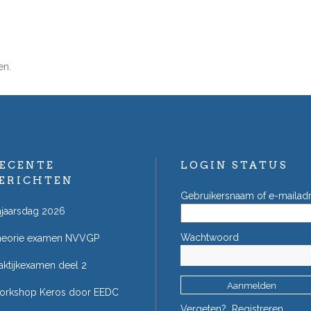
en.
ECENTE
LOGIN STATUS
ERICHTEN
Gebruikersnaam of e-mailad
jaarsdag 2026
Wachtwoord
heorie examen NVVGP
aktijkexamen deel 2
orkshop Keros door EEDC
Vergeten?
Registreren