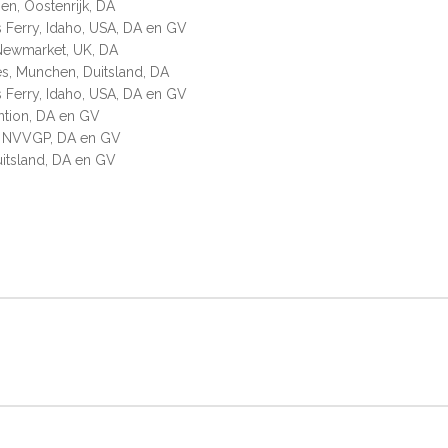
en, Oostenrijk, DA
s Ferry, Idaho, USA, DA en GV
, Newmarket, UK, DA
es, Munchen, Duitsland, DA
s Ferry, Idaho, USA, DA en GV
ntion, DA en GV
ag NVVGP, DA en GV
uitsland, DA en GV