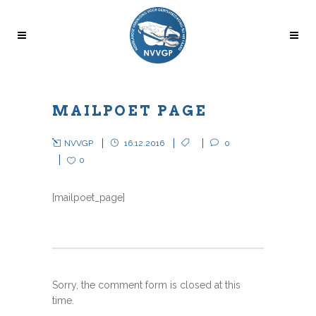
MAILPOET PAGE
NVVGP
16.12.2016
0
0
[mailpoet_page]
Sorry, the comment form is closed at this
time.