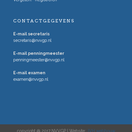
CONTACTGEGEVENS
E-mail secretaris
secretaris@nvvgp.nl
E-mail penningmeester
penningmeester@nvvgp.nl
E-mail examen
examen@nvvgp.nl
copyright @ 2017 NVVGP | Website:
JVH webbouw